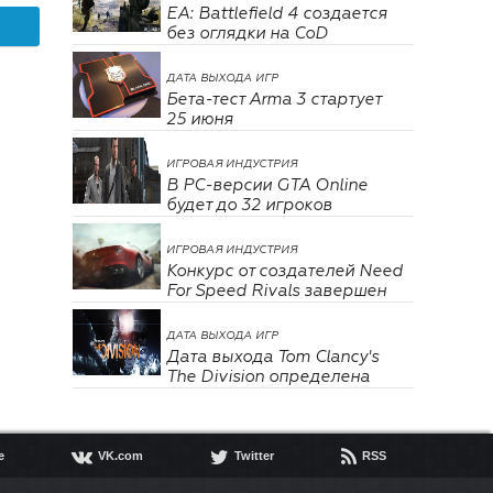
EA: Battlefield 4 создается
без оглядки на СoD
ДАТА ВЫХОДА ИГР
Бета-тест Arma 3 стартует
25 июня
ИГРОВАЯ ИНДУСТРИЯ
В РС-версии GTA Online
будет до 32 игроков
ИГРОВАЯ ИНДУСТРИЯ
Конкурс от создателей Need
For Speed Rivals завершен
ДАТА ВЫХОДА ИГР
Дата выхода Tom Clancy's
The Division определена



e
VK.com
Twitter
RSS