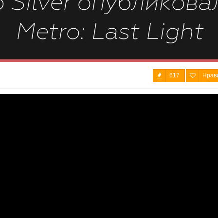
 Silver опубликова
Metro: Last Light
617
Нрав
