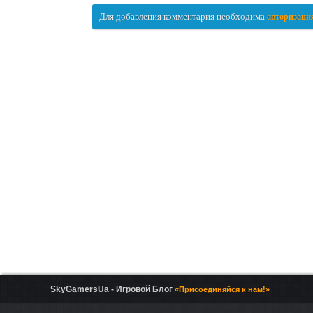
Для добавления комментария необходима
авторизаци
SkyGamersUa - Игровой Блог
«Присоединяйся к нам!»