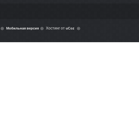
Хостинг от
Мобильная версия
uCoz