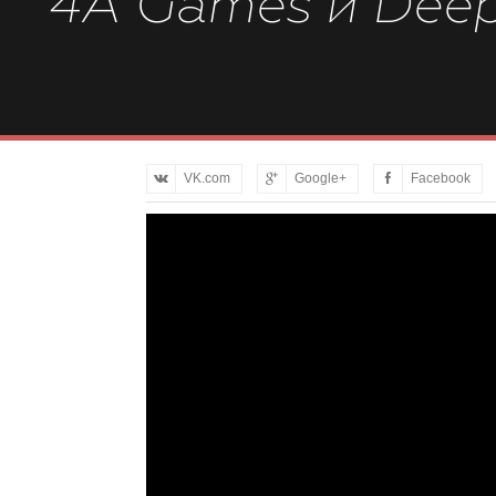
4A Games и Deep
VK.com
Google+
Facebook