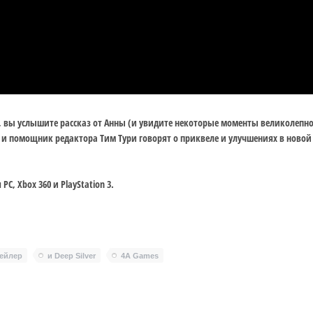
ht , вы услышите рассказ от Анны (и увидите некоторые моменты великолепн
и помощник редактора Тим Тури говорят о приквеле и улучшениях в новой
 PC, Xbox 360 и PlayStation 3.
ейлер
и Deep Silver
4A Games