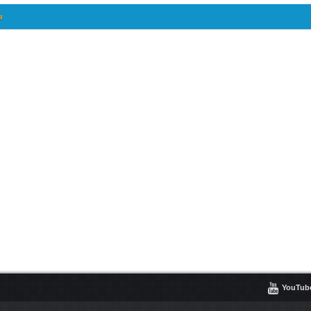
я

YouTub