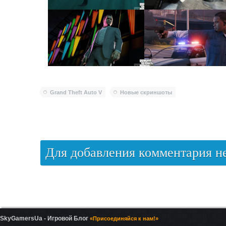
Grand Theft Auto V
Новые скриншоты
Для добавления комментария 
SkyGamersUa - Игровой Блог
«Присоединяйся к нам!»