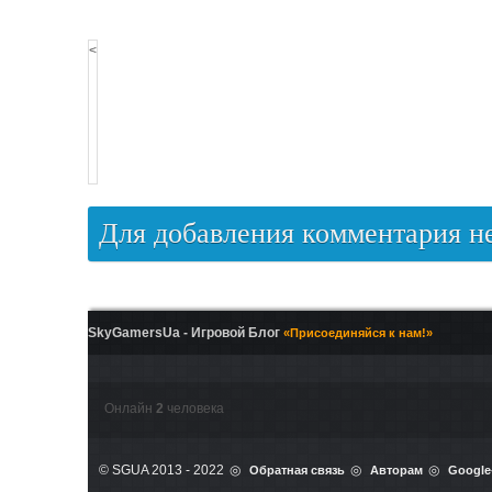
<
Для добавления комментария 
SkyGamersUa - Игровой Блог
«Присоединяйся к нам!»
Онлайн
2
человека
© SGUA 2013 - 2022
Обратная связь
Авторам
Google