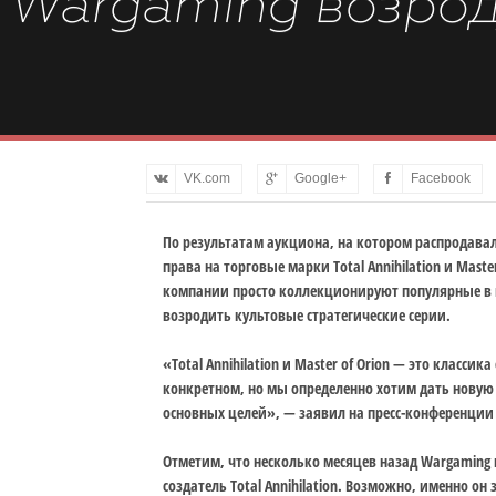
Wargaming возродит
VK.com
Google+
Facebook
По результатам аукциона, на котором распродавал
права на торговые марки Total Annihilation и Maste
компании просто коллекционируют популярные в п
возродить культовые стратегические серии.
«Total Annihilation и Master of Orion — это класси
конкретном, но мы определенно хотим дать новую 
основных целей», — заявил на пресс-конференции
Отметим, что несколько месяцев назад Wargaming 
создатель Total Annihilation. Возможно, именно о