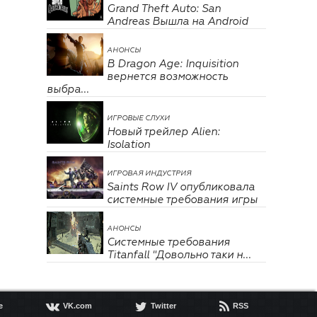
Grand Theft Auto: San
Andreas Вышла на Android
АНОНСЫ
В Dragon Age: Inquisition
вернется возможность
выбра...
ИГРОВЫЕ СЛУХИ
Новый трейлер Alien:
Isolation
ИГРОВАЯ ИНДУСТРИЯ
Saints Row IV опубликовала
системные требования игры
АНОНСЫ
Системные требования
Titanfall "Довольно таки н...



e
VK.com
Twitter
RSS