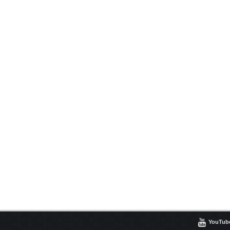

YouTub