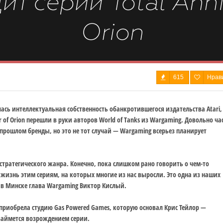
 серии Total Annih
Orion
615
Нрав

ась интеллектуальная собственность обанкротившегося издательства Atari,
r of Orion перешли в руки авторов World of Tanks из Wargaming. Довольно ча
рошлом бренды, но это не тот случай — Wargaming всерьез планирует
ка стратегического жанра. Конечно, пока слишком рано говорить о чем-то
жизнь этим сериям, на которых многие из нас выросли. Это одна из наших
 в Минске глава Wargaming Виктор Кислый.
приобрела студию Gas Powered Games, которую основал Крис Тейлор —
н займется возрождением серии.