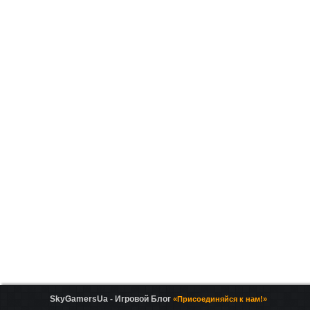
SkyGamersUa - Игровой Блог
«Присоединяйся к нам!»