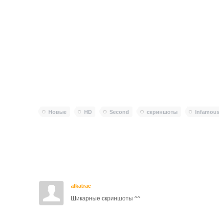
Новые
HD
Second
скриншоты
Infamou
alkatrac
Шикарные скриншоты ^^