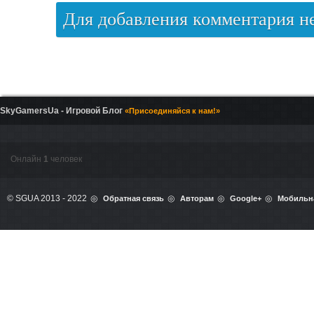
Для добавления комментария 
SkyGamersUa - Игровой Блог
«Присоединяйся к нам!»
Онлайн
1
человек
© SGUA 2013 - 2022
Обратная связь
Авторам
Google+
Мобильн