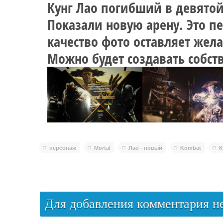
Кунг Лао погибший в девятой
Показали новую арену. Это п
качество фото оставляет жела
Можно будет создавать собст
персонаж
Mortal
Лао - новый
Kombat
К
Для добавления комментария 