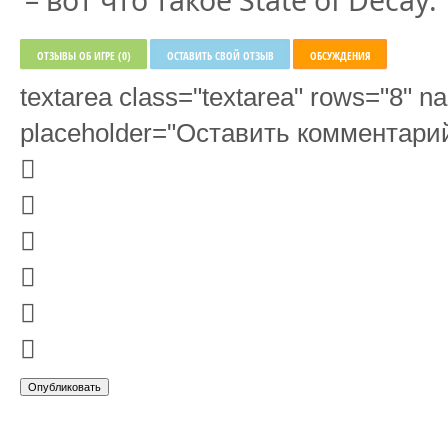
– вот что такое State of Decay.
ОТЗЫВЫ ОБ ИГРЕ (0)
ОСТАВИТЬ СВОЙ ОТЗЫВ
ОБСУЖДЕНИЯ
textarea class="textarea" rows="8"
placeholder="Оставить комментарий.





