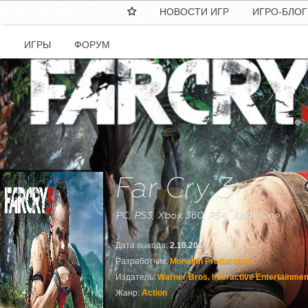
НОВОСТИ ИГР
ИГРО-БЛОГ

ИГРЫ
ФОРУМ
Far Cry 3
PC, PS3, Xbox 360, PS4, Xbox One
Дата выхода:
2.10.2014
Разработчик:
Monolith Productions
Издатель:
Warner Bros. Interactive Entertainmen
Жанр:
Action