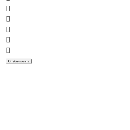




