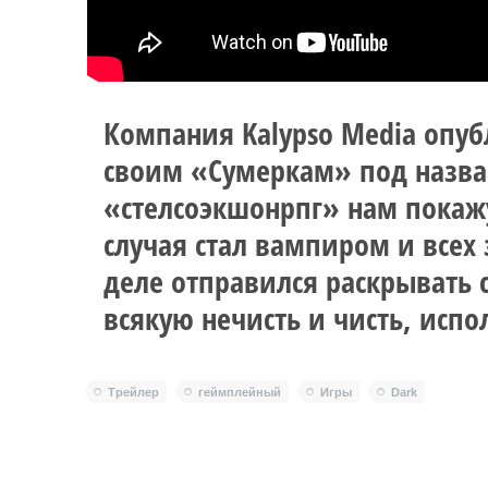
Компания Kalypso Media опу
своим «Сумеркам» под назван
«стелсоэкшонрпг» нам покажу
случая стал вампиром и всех 
деле отправился раскрывать 
всякую нечисть и чисть, исп
Трейлер
геймплейный
Игры
Dark