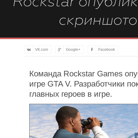
Rockstar опубли
скриншото
VK.com
Google+
Facebook
Команда Rockstar Games опу
игре GTA V. Разработчики по
главных героев в игре.