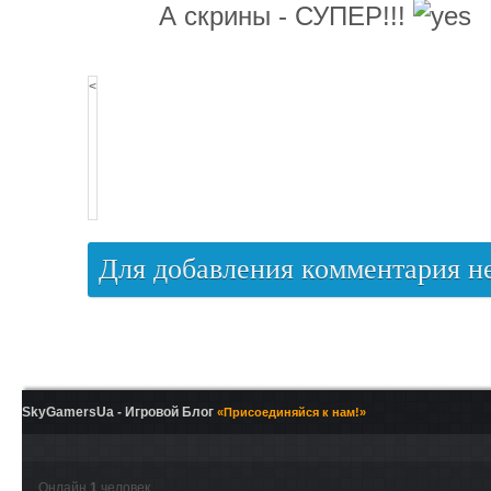
А скрины - СУПЕР!!!
<
Для добавления комментария 
SkyGamersUa - Игровой Блог
«Присоединяйся к нам!»
Онлайн
1
человек