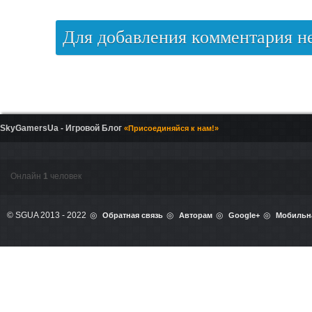
Для добавления комментария 
SkyGamersUa - Игровой Блог
«Присоединяйся к нам!»
Онлайн
1
человек
© SGUA 2013 - 2022
Обратная связь
Авторам
Google+
Мобильн