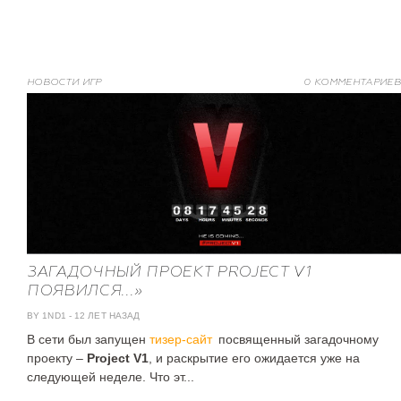
НОВОСТИ ИГР
0 КОММЕНТАРИЕВ
ЗАГАДОЧНЫЙ ПРОЕКТ PROJECT V1
ПОЯВИЛСЯ...»
BY 1ND1
-
12 ЛЕТ НАЗАД
В сети был запущен
тизер-сайт
посвященный загадочному
проекту –
Project V1
, и раскрытие его ожидается уже на
следующей неделе. Что эт...