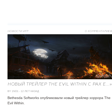
НОВОСТИ ИГР
0 КОММЕНТАРИЕВ
НОВЫЙ ТРЕЙЛЕР THE EVIL WITHIN С PAX E...»
BY 1ND1
-
12 ЛЕТ НАЗАД
Bethesda Softworks опубликовали новый трейлер хоррора The
Evil Within.