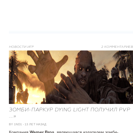
НОВОСТИ ИГР
2 КОММЕНТАРИЕВ
ЗОМБИ-ПАРКУР DYING LIGHT ПОЛУЧИЛ PVP
...»
BY 1ND1
-
13 ЛЕТ НАЗАД
Компания
Warner Bros
, являющаяся издателем
зомби-