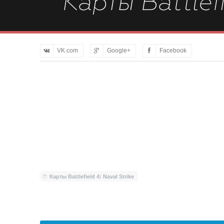
Карты Battlefi
VK.com
Google+
Facebook
Карты Battlefield 4: Naval Strike