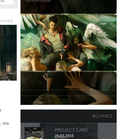
трейлера
ТАРИЕВ
т
#GAMES
, что
PROJECT CARS
20.03.2015