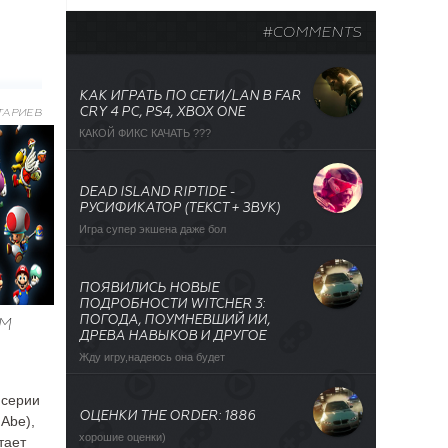
#COMMENTS
КАК ИГРАТЬ ПО СЕТИ/LAN В FAR
CRY 4 PC, PS4, XBOX ONE
ТАРИЕВ
КАКОЙ ФИКС КАЧАТЬ ???
DEAD ISLAND RIPTIDE -
РУСИФИКАТОР (ТЕКСТ + ЗВУК)
Игра супер экшена даже бол
ПОЯВИЛИСЬ НОВЫЕ
ПОДРОБНОСТИ WITCHER 3:
ПОГОДА, ПОУМНЕВШИЙ ИИ,
ЫМ
ДРЕВА НАВЫКОВ И ДРУГОЕ
Жду игру,надеюсь она будет
 серии
ОЦЕНКИ THE ORDER: 1886
Abe),
хорошие оценки)
тает