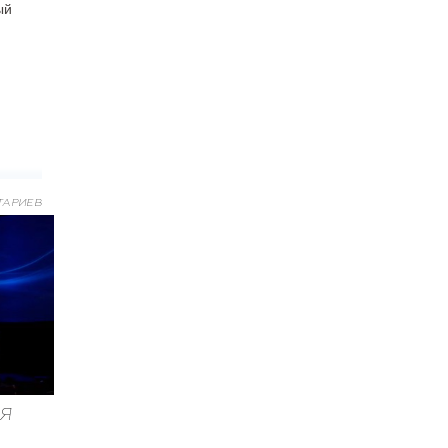
ый
ТАРИЕВ
Я