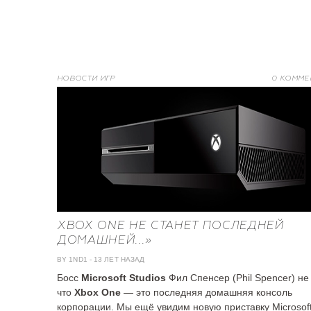
НОВОСТИ ИГР
0 КОММЕ
XBOX ONE НЕ СТАНЕТ ПОСЛЕДНЕЙ
ДОМАШНЕЙ...»
BY 1ND1
-
13 ЛЕТ НАЗАД
Босс
Microsoft Studios
Фил Спенсер (Phil Spencer) не 
что
Xbox One
— это последняя домашняя консоль
корпорации. Мы ещё увидим новую приставку Microsoft