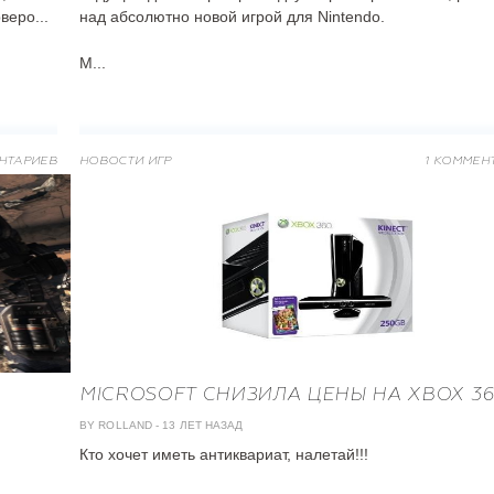
веро...
над абсолютно новой игрой для Nintendo.
М...
НТАРИЕВ
НОВОСТИ ИГР
1 КОММЕН
MICROSOFT СНИЗИЛА ЦЕНЫ НА XBOX 36
BY ROLLAND
-
13 ЛЕТ НАЗАД
Кто хочет иметь антиквариат, налетай!!!