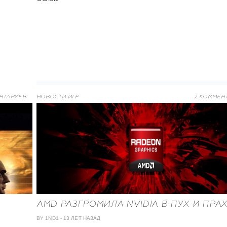
НТАРИЕВ
НОВОСТИ ИГР
2 КОММЕН
AMD РАЗГРОМИЛА NVIDIA В ПУХ И ПРАХ
BY 1ND1
-
13 ЛЕТ НАЗАД