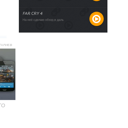
FAR CRY 4
На неё сделаю обзор,в даль
ТАРИЕВ
ГО