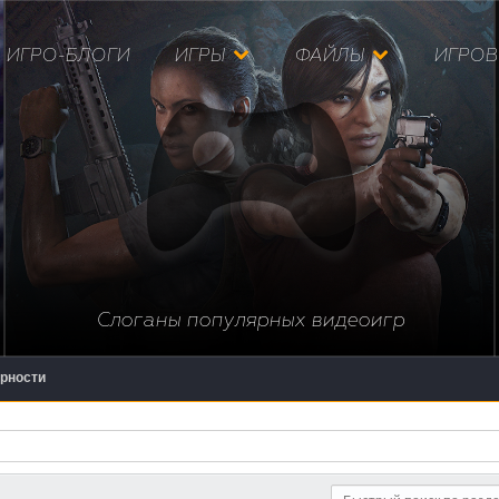
ИГРО-БЛОГИ
ИГРЫ
ФАЙЛЫ
ИГРОВ
Слоганы популярных видеоигр
рности