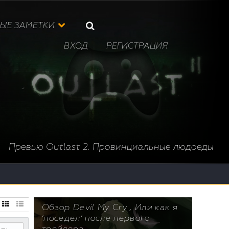
ЫЕ ЗАМЕТКИ
ВХОД
РЕГИСТРАЦИЯ
Превью Outlast 2. Провинциальные людоеды
Обзор Devil My Cry , Или как я
‘поседел‘ после первого