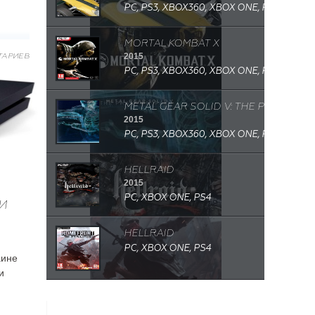
PC, PS3, XBOX360, XBOX ONE, PS4
MORTAL KOMBAT X
2015
ТАРИЕВ
PC, PS3, XBOX360, XBOX ONE, PS4
METAL GEAR SOLID V: THE PHANTOM 
2015
PC, PS3, XBOX360, XBOX ONE, PS4
HELLRAID
2015
PC, XBOX ONE, PS4
И
HELLRAID
PC, XBOX ONE, PS4
аине
и