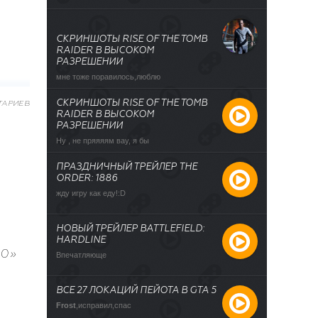
СКРИНШОТЫ RISE OF THE TOMB
RAIDER В ВЫСОКОМ
РАЗРЕШЕНИИ
мне тоже поравилось,люблю
СКРИНШОТЫ RISE OF THE TOMB
ТАРИЕВ
RAIDER В ВЫСОКОМ
РАЗРЕШЕНИИ
Ну , не пряяяям вау, я бы
ПРАЗДНИЧНЫЙ ТРЕЙЛЕР THE
ORDER: 1886
жду игру как еду!:D
НОВЫЙ ТРЕЙЛЕР BATTLEFIELD:
HARDLINE
0»
Впечатляюще
ВСЕ 27 ЛОКАЦИЙ ПЕЙОТА В GTA 5
Frost
,исправил,спас