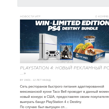
НОВОСТИ ИГР
0 КОММЕ
PLAYSTATION 4: НОВЫЙ РЕКЛАМНЫЙ Р
...»
BY 1ND1
-
12 ЛЕТ НАЗАД
Сеть ресторанов быстрого питания адаптированной
мексиканской кухни Taco Bell проводит в данный моме
новый конкурс в США, предоставляя своим покупател
выиграть бандл PlayStation 4 с Destiny.
По случаю был выпущен сп...