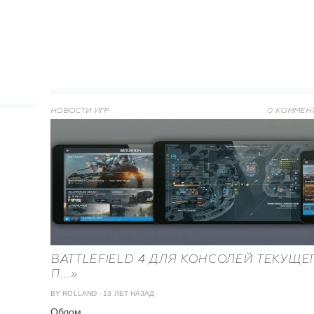
НОВОСТИ ИГР
0 КОММЕН
BATTLEFIELD 4 ДЛЯ КОНСОЛЕЙ ТЕКУЩЕ
П...»
BY ROLLAND
-
13 ЛЕТ НАЗАД
Облом