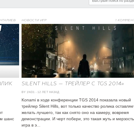
НТАРИЕВ
НОВОСТИ ИГР
1 КОММЕН
ОЛИК
SILENT HILLS — ТРЕЙЛЕР С TGS 2014»
BY 1ND1
-
12 ЛЕТ НАЗАД
Konami в ходе конференции TGS 2014 показала новый
трейлер Silent Hills, вот только качество ролика оставляе
нт
желать лучшего, так как снято оно на камеру, вовремя
ям шанс
демонстрации. И черт побери, это такая жуть и мерзость
игра в э...