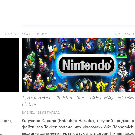
НТАРИЕВ
НОВОСТИ ИГР
0 КОММЕН
ДИЗАЙНЕР PIKMIN РАБОТАЕТ НАД НОВ
ПР...»
BY 1ND1
-
13 ЛЕТ НАЗАД
верит,
Кацухиро Харада (Katsuhiro Harada), текущий продюсер
файтингов Tekken заявил, что Масамичи Абэ (Masamichi 
,
ведущий дизайнер первых двух игр в серии Pikmin, рабо