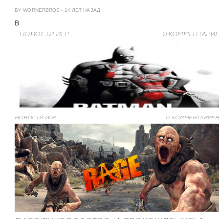
BY WORNERBROS
-
14 ЛЕТ НАЗАД
В
НОВОСТИ ИГР
0 КОММЕНТАРИ
НОВОСТИ ИГР
0 КОММЕНТАРИЕВ
ПРОХОЖДЕНИЕ ИГРЫ BATMAN:
ARKHAM CITY»
BY 1ND1
-
14 ЛЕТ НАЗАД
Прохождение игры Batman: Arkham City