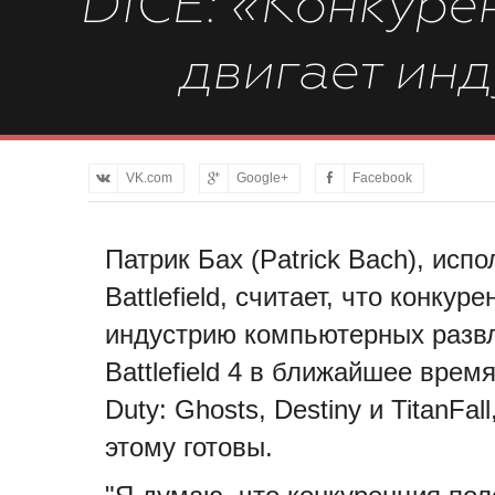
DICE: «Конкуре
двигает ин
VK.com
Google+
Facebook
Патрик Бах (Patrick Bach), ис
Battlefield, считает, что конку
индустрию компьютерных развл
Battlefield 4 в ближайшее время
Duty: Ghosts, Destiny и TitanFal
этому готовы.