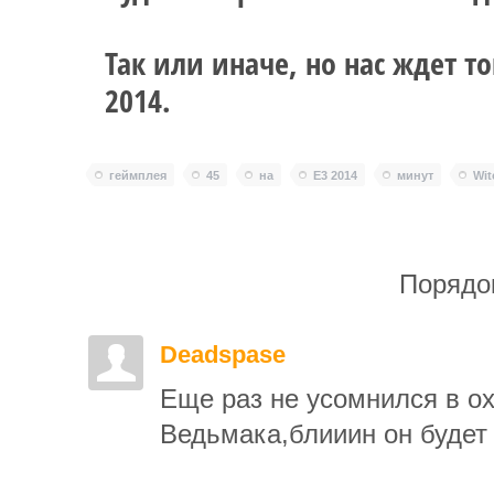
Так или иначе, но нас ждет т
2014.
геймплея
45
на
E3 2014
минут
Wit
Порядо
Deadspase
Еще раз не усомнился в ох
Ведьмака,блииин он будет 