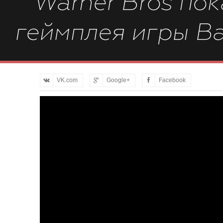
Warner Bros по
геймплея игры Ba
VK.com
Google+
Facebook