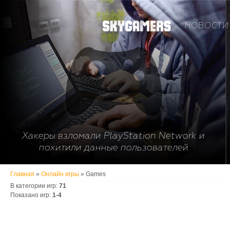
НОВОСТИ 
Хакеры взломали PlayStation Network и
похитили данные пользователей
Главная
»
Онлайн игры
» Games
В категории игр
:
71
Показано игр
:
1-4