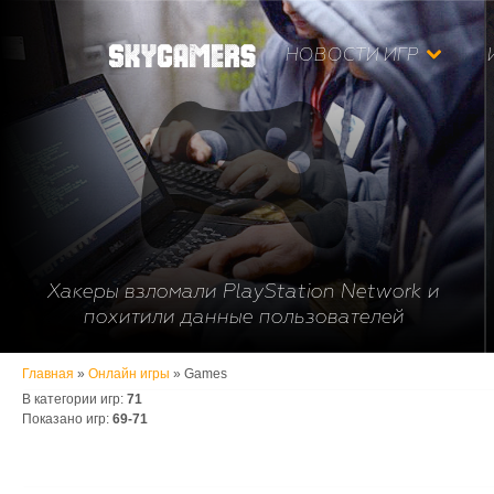
НОВОСТИ ИГР
Хакеры взломали PlayStation Network и
похитили данные пользователей
Главная
»
Онлайн игры
» Games
В категории игр
:
71
Показано игр
:
69-71