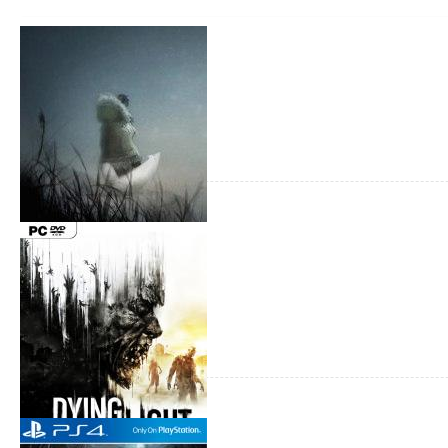
Never Alone
Кооператив: Отсутствует
Жанр:
PC, Xbox One, PS4
Платформы: PC, Xbox One, PS4
Дата выхода: 18.11.2014