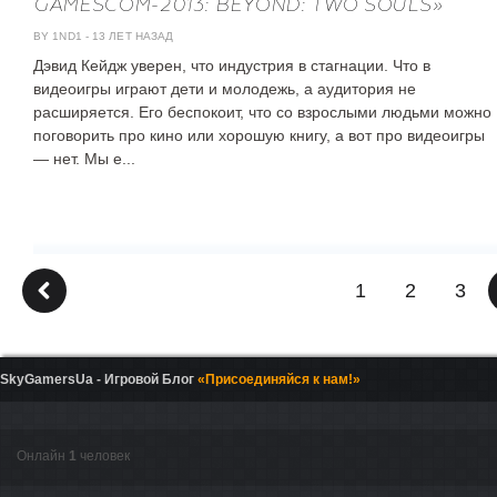
GAMESCOM-2013: BEYOND: TWO SOULS»
BY 1ND1
-
13 ЛЕТ НАЗАД
Дэвид Кейдж уверен, что индустрия в стагнации. Что в
видеоигры играют дети и молодежь, а аудитория не
расширяется. Его беспокоит, что со взрослыми людьми можно
поговорить про кино или хорошую книгу, а вот про видеоигры
— нет. Мы е...
1
2
3

SkyGamersUa - Игровой Блог
«Присоединяйся к нам!»
Онлайн
1
человек